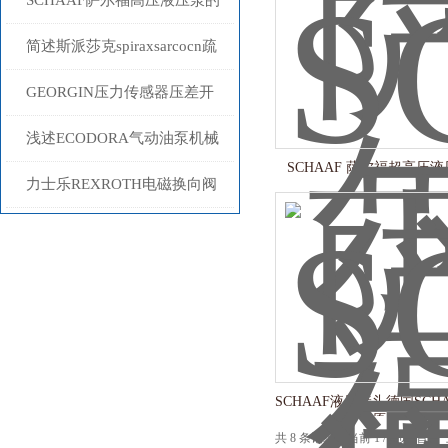
SCHAAF萨尔福高压液压泵的
常见故障相应解决方法分享
简述斯派莎克spiraxsarcocn疏
水阀的常见故障相应解决方法
GEORGIN压力传感器压差开
关的应用介绍
浅述ECODORA气动油泵机械
SCHAAF 萨尔福超高压
密封的重要性
力士乐REXROTH电磁换向阀
产品特征介绍
SCHAAF液压接头德国SCH
原厂代理
共 8 条记录，当前 1 / 1 